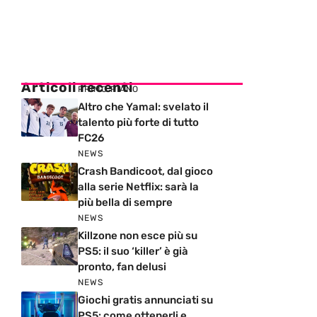
Articoli recenti
PRIMO PIANO
Altro che Yamal: svelato il
talento più forte di tutto
FC26
NEWS
Crash Bandicoot, dal gioco
alla serie Netflix: sarà la
più bella di sempre
NEWS
Killzone non esce più su
PS5: il suo ‘killer’ è già
pronto, fan delusi
NEWS
Giochi gratis annunciati su
PS5: come ottenerli e