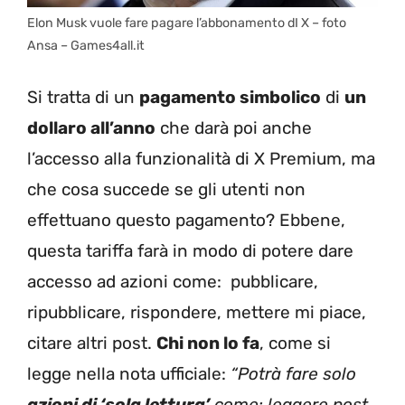
Elon Musk vuole fare pagare l’abbonamento dI X – foto
Ansa – Games4all.it
Si tratta di un
pagamento simbolico
di
un
dollaro all’anno
che darà poi anche
l’accesso alla funzionalità di X Premium, ma
che cosa succede se gli utenti non
effettuano questo pagamento? Ebbene,
questa tariffa farà in modo di potere dare
accesso ad azioni come:
pubblicare,
ripubblicare, rispondere, mettere mi piace,
citare altri post.
Chi non lo fa
, come si
legge nella nota ufficiale:
“P
otrà fare solo
azioni di ‘sola lettura’
come: leggere post,