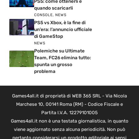
PS5: come ottenerli e
quando scaricarli
CONSOLE
,
NEWS
PS5 vs Xbox, è la fine di
un’era: l’annuncio ufficiale
di GameStop
NEWS
Polemiche su Ultimate
Team, FC26 elimina tutto:
spunta un grosso
problema
Games4all.it di proprietà di WEB 365 SRL - Via Nicola
Marchese 10, 00141 Roma (RM) - Codice Fiscale e
Partita I.V.A. 12279101005
Games4all.it non è una testata giornalistica, in quanto
viene aggiornato senza alcuna periodicità. Non può
pertanto considerarsi un prodotto editoriale ai sensi