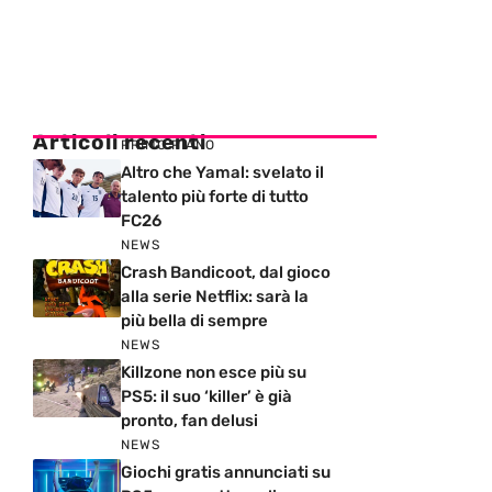
Articoli recenti
PRIMO PIANO
Altro che Yamal: svelato il
talento più forte di tutto
FC26
NEWS
Crash Bandicoot, dal gioco
alla serie Netflix: sarà la
più bella di sempre
NEWS
Killzone non esce più su
PS5: il suo ‘killer’ è già
pronto, fan delusi
NEWS
Giochi gratis annunciati su