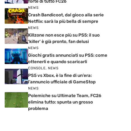
forte di tutto FC26
NEWS
Crash Bandicoot, dal gioco alla serie
Netflix: sarà la più bella di sempre
NEWS
Killzone non esce più su PS5: il suo
‘killer’ è già pronto, fan delusi
NEWS
Giochi gratis annunciati su PS5: come
ottenerli e quando scaricarli
CONSOLE
,
NEWS
PS5 vs Xbox, è la fine di un’era:
l’annuncio ufficiale di GameStop
NEWS
Polemiche su Ultimate Team, FC26
elimina tutto: spunta un grosso
problema