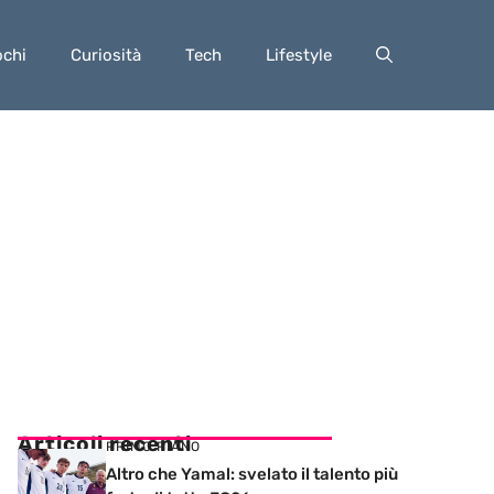
ochi
Curiosità
Tech
Lifestyle
Articoli recenti
PRIMO PIANO
Altro che Yamal: svelato il talento più