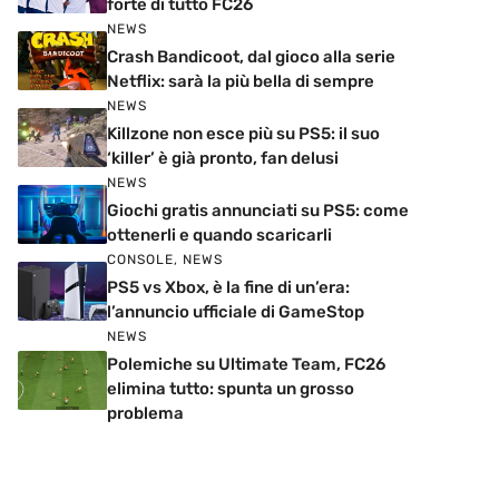
forte di tutto FC26
NEWS
Crash Bandicoot, dal gioco alla serie
Netflix: sarà la più bella di sempre
NEWS
Killzone non esce più su PS5: il suo
‘killer’ è già pronto, fan delusi
NEWS
Giochi gratis annunciati su PS5: come
ottenerli e quando scaricarli
CONSOLE
,
NEWS
PS5 vs Xbox, è la fine di un’era:
l’annuncio ufficiale di GameStop
NEWS
Polemiche su Ultimate Team, FC26
elimina tutto: spunta un grosso
problema