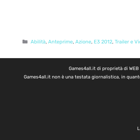
Categorie
Abilità
,
Anteprime
,
Azione
,
E3 2012
,
Trailer e V
Games4all.it di proprietà di WEB
Games4all.it non è una testata giornalistica, in quan
L