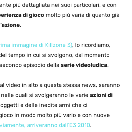
ente più dettagliata nei suoi particolari, e con
erienza di gioco
molto più varia di quanto già
d’azione
.
rima immagine di Killzone 3)
, lo ricordiamo,
e del tempo in cui si svolgono, dal momento
l secondo episodio della
serie videoludica
.
dal video in alto a questa stessa news, saranno
nelle quali si svolgeranno le varie
azioni di
 oggetti e delle inedite armi che ci
 gioco in modo molto più vario e con nuove
 ovviamente, arriveranno dall’E3 2010
.