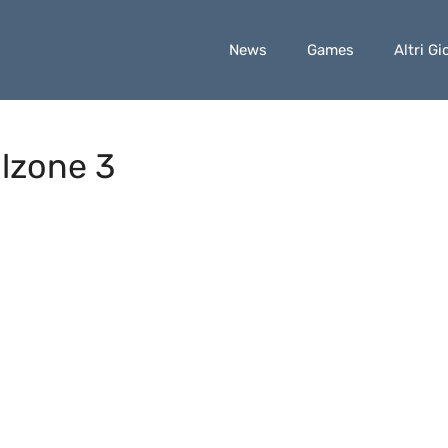
News
Games
Altri Gi
llzone 3