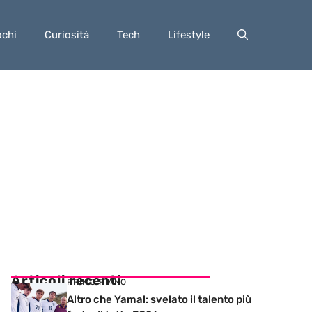
ochi
Curiosità
Tech
Lifestyle
Articoli recenti
PRIMO PIANO
Altro che Yamal: svelato il talento più