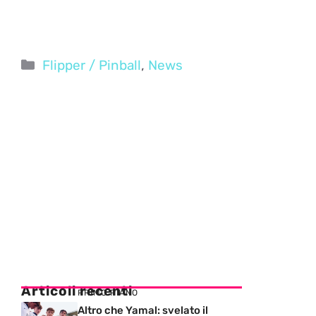
Categorie
Flipper / Pinball
,
News
Articoli recenti
PRIMO PIANO
Altro che Yamal: svelato il