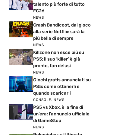
talento più forte di tutto
FC26
NEWS
Crash Bandicoot, dal gioco
alla serie Netflix: sarà la
più bella di sempre
NEWS
Killzone non esce più su
PS5: il suo ‘killer’ è già
pronto, fan delusi
NEWS
Giochi gratis annunciati su
PS5: come ottenerli e
quando scaricarli
CONSOLE
,
NEWS
PS5 vs Xbox, è la fine di
un’era: l’annuncio ufficiale
di GameStop
NEWS
Polemiche su Ultimate