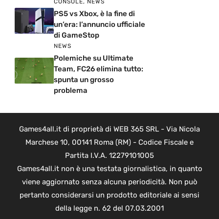
CONSOLE
,
NEWS
PS5 vs Xbox, è la fine di
un’era: l’annuncio ufficiale
di GameStop
NEWS
Polemiche su Ultimate
Team, FC26 elimina tutto:
spunta un grosso
problema
Games4all.it di proprietà di WEB 365 SRL - Via Nicola
Marchese 10, 00141 Roma (RM) - Codice Fiscale e
Partita I.V.A. 12279101005
Games4all.it non è una testata giornalistica, in quanto
viene aggiornato senza alcuna periodicità. Non può
pertanto considerarsi un prodotto editoriale ai sensi
della legge n. 62 del 07.03.2001