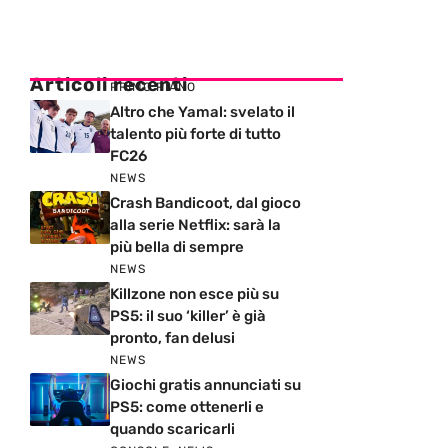
Articoli recenti
PRIMO PIANO
Altro che Yamal: svelato il
talento più forte di tutto
FC26
NEWS
Crash Bandicoot, dal gioco
alla serie Netflix: sarà la
più bella di sempre
NEWS
Killzone non esce più su
PS5: il suo ‘killer’ è già
pronto, fan delusi
NEWS
Giochi gratis annunciati su
PS5: come ottenerli e
quando scaricarli