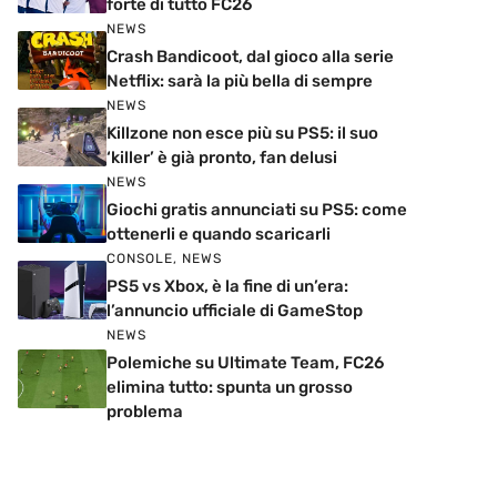
forte di tutto FC26
NEWS
Crash Bandicoot, dal gioco alla serie
Netflix: sarà la più bella di sempre
NEWS
Killzone non esce più su PS5: il suo
‘killer’ è già pronto, fan delusi
NEWS
Giochi gratis annunciati su PS5: come
ottenerli e quando scaricarli
CONSOLE
,
NEWS
PS5 vs Xbox, è la fine di un’era:
l’annuncio ufficiale di GameStop
NEWS
Polemiche su Ultimate Team, FC26
elimina tutto: spunta un grosso
problema