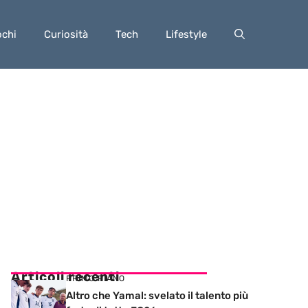
ochi
Curiosità
Tech
Lifestyle
Articoli recenti
PRIMO PIANO
Altro che Yamal: svelato il talento più