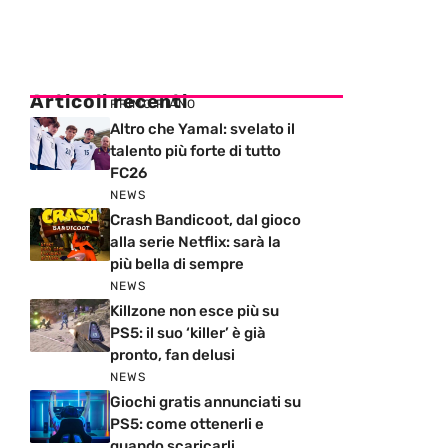
Articoli recenti
PRIMO PIANO
Altro che Yamal: svelato il
talento più forte di tutto
FC26
NEWS
Crash Bandicoot, dal gioco
alla serie Netflix: sarà la
più bella di sempre
NEWS
Killzone non esce più su
PS5: il suo ‘killer’ è già
pronto, fan delusi
NEWS
Giochi gratis annunciati su
PS5: come ottenerli e
quando scaricarli