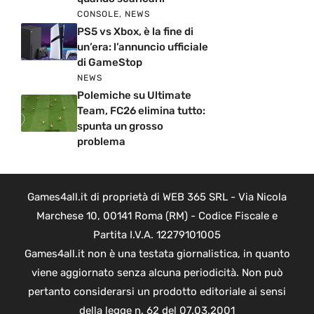
CONSOLE
,
NEWS
PS5 vs Xbox, è la fine di
un’era: l’annuncio ufficiale
di GameStop
NEWS
Polemiche su Ultimate
Team, FC26 elimina tutto:
spunta un grosso
problema
Games4all.it di proprietà di WEB 365 SRL - Via Nicola
Marchese 10, 00141 Roma (RM) - Codice Fiscale e
Partita I.V.A. 12279101005
Games4all.it non è una testata giornalistica, in quanto
viene aggiornato senza alcuna periodicità. Non può
pertanto considerarsi un prodotto editoriale ai sensi
della legge n. 62 del 07.03.2001