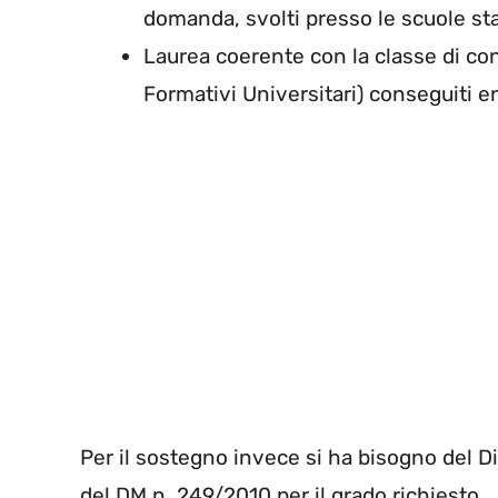
domanda, svolti presso le scuole sta
Laurea coerente con la classe di co
Formativi Universitari) conseguiti en
Per il sostegno invece si ha bisogno del D
del DM n. 249/2010 per il grado richiesto.