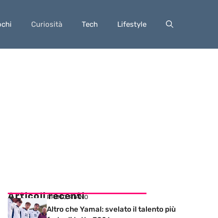
ochi
Curiosità
Tech
Lifestyle
Articoli recenti
PRIMO PIANO
Altro che Yamal: svelato il talento più