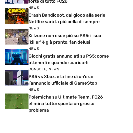
forte di tutto FC26
NEWS
Crash Bandicoot, dal gioco alla serie
Netflix: sarà la più bella di sempre
NEWS
Killzone non esce più su PS5: il suo
‘killer’ è già pronto, fan delusi
NEWS
Giochi gratis annunciati su PS5: come
ottenerli e quando scaricarli
CONSOLE
,
NEWS
PS5 vs Xbox, è la fine di un’era:
l’annuncio ufficiale di GameStop
NEWS
Polemiche su Ultimate Team, FC26
elimina tutto: spunta un grosso
problema