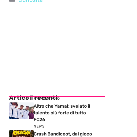
Articoli recenti
PRIMO PIANO
Altro che Yamal: svelato il
talento più forte di tutto
FC26
NEWS
Crash Bandicoot, dal gioco