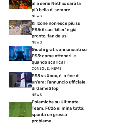
alla serie Netflix: sarà la
più bella di sempre
NEWS
Killzone non esce più su
PS5: il suo ‘killer’ è già
pronto, fan delusi
NEWS
Giochi gratis annunciati su
PS5: come ottenerli e
quando scaricarli
CONSOLE
,
NEWS
PS5 vs Xbox, è la fine di
un’era: l’annuncio ufficiale
di GameStop
NEWS
Polemiche su Ultimate
Team, FC26 elimina tutto:
spunta un grosso
problema