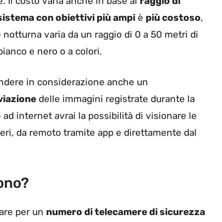
. Il costo varia anche in base al
raggio di
istema con obiettivi più ampi
è
più costoso
,
notturna varia da un raggio di 0 a 50 metri di
bianco e nero o a colori.
ndere in considerazione anche un
viazione
delle immagini registrate durante la
d internet avrai la possibilità di visionare le
eri, da remoto tramite app e direttamente dal
ono?
tare per un
numero di telecamere di sicurezza