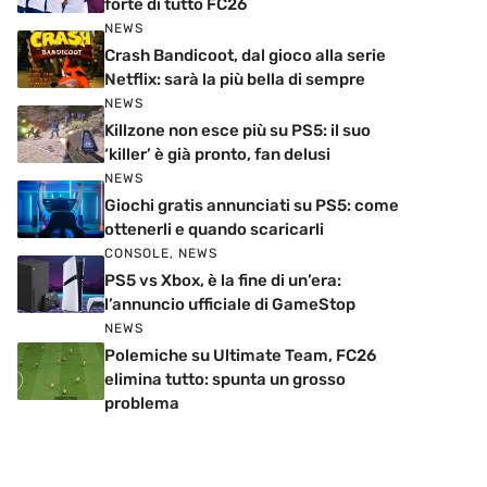
forte di tutto FC26
NEWS
Crash Bandicoot, dal gioco alla serie
Netflix: sarà la più bella di sempre
NEWS
Killzone non esce più su PS5: il suo
‘killer’ è già pronto, fan delusi
NEWS
Giochi gratis annunciati su PS5: come
ottenerli e quando scaricarli
CONSOLE
,
NEWS
PS5 vs Xbox, è la fine di un’era:
l’annuncio ufficiale di GameStop
NEWS
Polemiche su Ultimate Team, FC26
elimina tutto: spunta un grosso
problema