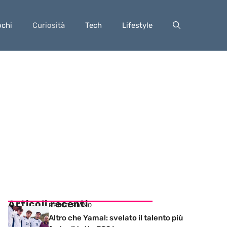
ochi
Curiosità
Tech
Lifestyle
Articoli recenti
PRIMO PIANO
Altro che Yamal: svelato il talento più