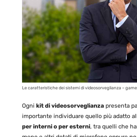
Le caratteristiche dei sistemi di videosorveglianza – games
Ogni
kit di videosorveglianza
presenta par
importante individuare quello più adatto a
per interni o per esterni
, tra quelli che 
meno e altri dotati di microfono oppure no. 