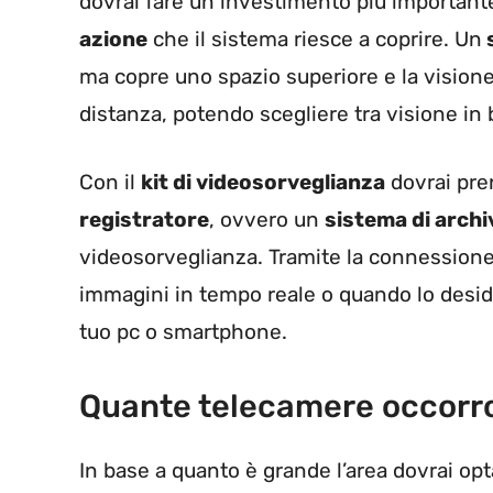
dovrai fare un investimento più importante
azione
che il sistema riesce a coprire. Un
s
ma copre uno spazio superiore e la visione 
distanza, potendo scegliere tra visione in 
Con il
kit di videosorveglianza
dovrai pre
registratore
, ovvero un
sistema di archi
videosorveglianza. Tramite la connessione a
immagini in tempo reale o quando lo desid
tuo pc o smartphone.
Quante telecamere occorr
In base a quanto è grande l’area dovrai op