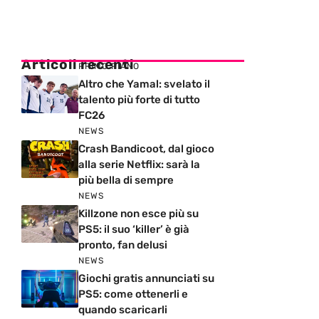
Articoli recenti
PRIMO PIANO
Altro che Yamal: svelato il
talento più forte di tutto
FC26
NEWS
Crash Bandicoot, dal gioco
alla serie Netflix: sarà la
più bella di sempre
NEWS
Killzone non esce più su
PS5: il suo ‘killer’ è già
pronto, fan delusi
NEWS
Giochi gratis annunciati su
PS5: come ottenerli e
quando scaricarli