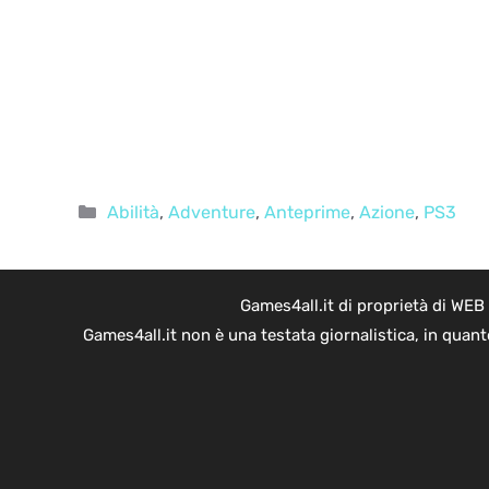
Categorie
Abilità
,
Adventure
,
Anteprime
,
Azione
,
PS3
Games4all.it di proprietà di WEB
Games4all.it non è una testata giornalistica, in quan