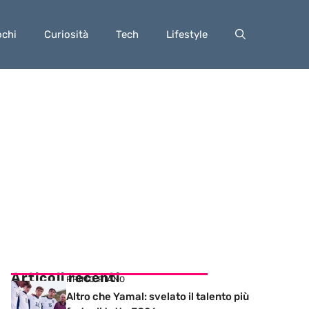
ochi
Curiosità
Tech
Lifestyle
Articoli recenti
PRIMO PIANO
Altro che Yamal: svelato il talento più