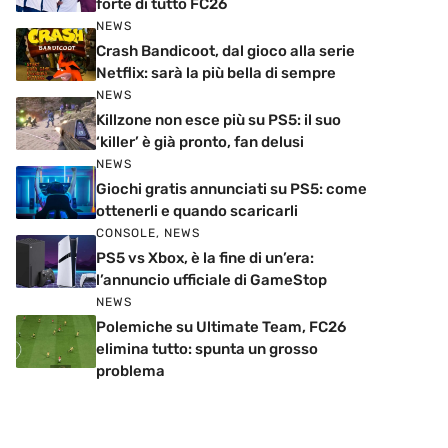
forte di tutto FC26
NEWS
Crash Bandicoot, dal gioco alla serie
Netflix: sarà la più bella di sempre
NEWS
Killzone non esce più su PS5: il suo
‘killer’ è già pronto, fan delusi
NEWS
Giochi gratis annunciati su PS5: come
ottenerli e quando scaricarli
CONSOLE
,
NEWS
PS5 vs Xbox, è la fine di un’era:
l’annuncio ufficiale di GameStop
NEWS
Polemiche su Ultimate Team, FC26
elimina tutto: spunta un grosso
problema