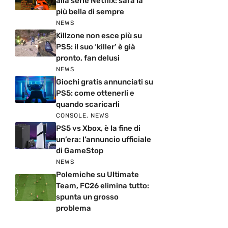
alla serie Netflix: sarà la
più bella di sempre
NEWS
Killzone non esce più su
PS5: il suo ‘killer’ è già
pronto, fan delusi
NEWS
Giochi gratis annunciati su
PS5: come ottenerli e
quando scaricarli
CONSOLE
,
NEWS
PS5 vs Xbox, è la fine di
un’era: l’annuncio ufficiale
di GameStop
NEWS
Polemiche su Ultimate
Team, FC26 elimina tutto:
spunta un grosso
problema