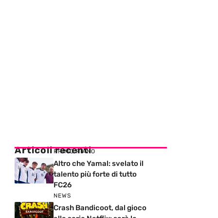
Articoli recenti
PRIMO PIANO
Altro che Yamal: svelato il
talento più forte di tutto
FC26
NEWS
Crash Bandicoot, dal gioco