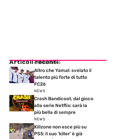
Articoli recenti
PRIMO PIANO
Altro che Yamal: svelato il
talento più forte di tutto
FC26
NEWS
Crash Bandicoot, dal gioco
alla serie Netflix: sarà la
più bella di sempre
NEWS
Killzone non esce più su
PS5: il suo ‘killer’ è già