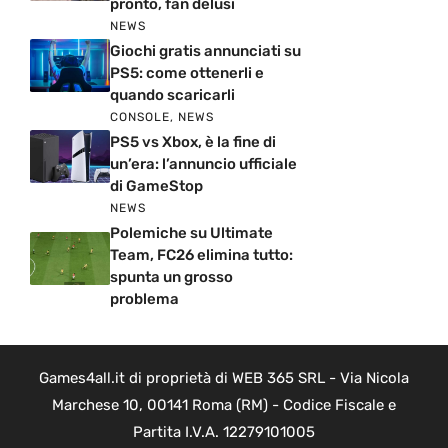
pronto, fan delusi
NEWS
Giochi gratis annunciati su
PS5: come ottenerli e
quando scaricarli
CONSOLE
,
NEWS
PS5 vs Xbox, è la fine di
un’era: l’annuncio ufficiale
di GameStop
NEWS
Polemiche su Ultimate
Team, FC26 elimina tutto:
spunta un grosso
problema
Games4all.it di proprietà di WEB 365 SRL - Via Nicola
Marchese 10, 00141 Roma (RM) - Codice Fiscale e
Partita I.V.A. 12279101005