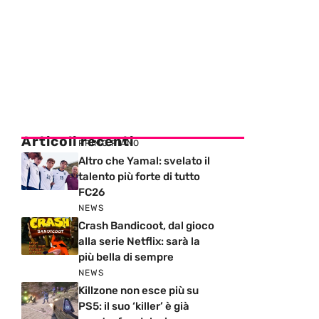
Articoli recenti
PRIMO PIANO
Altro che Yamal: svelato il
talento più forte di tutto
FC26
NEWS
Crash Bandicoot, dal gioco
alla serie Netflix: sarà la
più bella di sempre
NEWS
Killzone non esce più su
PS5: il suo ‘killer’ è già