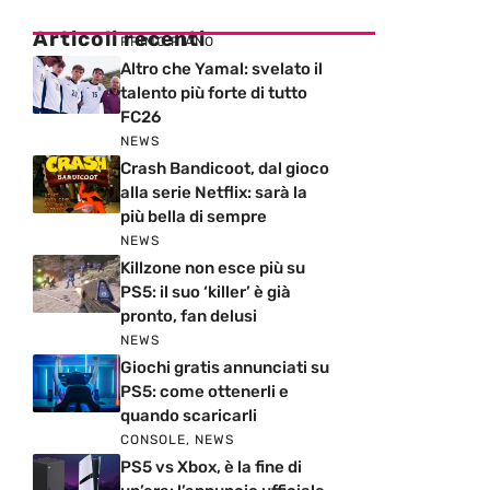
Articoli recenti
PRIMO PIANO
Altro che Yamal: svelato il
talento più forte di tutto
FC26
NEWS
Crash Bandicoot, dal gioco
alla serie Netflix: sarà la
più bella di sempre
NEWS
Killzone non esce più su
PS5: il suo ‘killer’ è già
pronto, fan delusi
NEWS
Giochi gratis annunciati su
PS5: come ottenerli e
quando scaricarli
CONSOLE
,
NEWS
PS5 vs Xbox, è la fine di