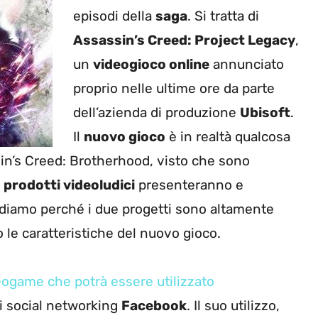
episodi della
saga
. Si tratta di
Assassin’s Creed: Project Legacy
,
un
videogioco online
annunciato
proprio nelle ultime ore da parte
dell’azienda di produzione
Ubisoft
.
Il
nuovo gioco
è in realtà qualcosa
ssin’s Creed: Brotherhood, visto che sono
e
prodotti videoludici
presenteranno e
ediamo perché i due progetti sono altamente
o le caratteristiche del nuovo gioco.
eogame che potrà essere utilizzato
di social networking
Facebook
. Il suo utilizzo,