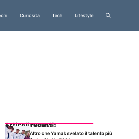
ochi
Curiosità
Tech
Lifestyle
Articoli recenti
PRIMO PIANO
Altro che Yamal: svelato il talento più