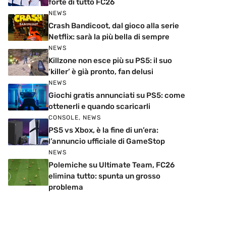
forte di tutto FC26
NEWS
Crash Bandicoot, dal gioco alla serie
Netflix: sarà la più bella di sempre
NEWS
Killzone non esce più su PS5: il suo
‘killer’ è già pronto, fan delusi
NEWS
Giochi gratis annunciati su PS5: come
ottenerli e quando scaricarli
CONSOLE
,
NEWS
PS5 vs Xbox, è la fine di un’era:
l’annuncio ufficiale di GameStop
NEWS
Polemiche su Ultimate Team, FC26
elimina tutto: spunta un grosso
problema