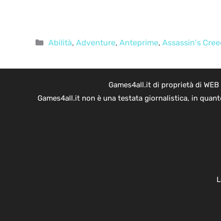
Categorie
Abilità
,
Adventure
,
Anteprime
,
Assassin's Cree
Games4all.it di proprietà di WEB
Games4all.it non è una testata giornalistica, in quan
L