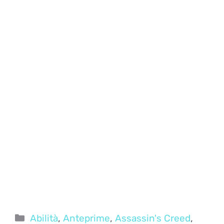
Categorie
Abilità
,
Anteprime
,
Assassin's Creed
,