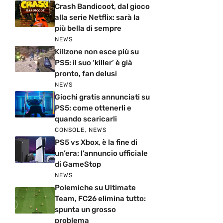
Crash Bandicoot, dal gioco
alla serie Netflix: sarà la
più bella di sempre
NEWS
Killzone non esce più su
PS5: il suo ‘killer’ è già
pronto, fan delusi
NEWS
Giochi gratis annunciati su
PS5: come ottenerli e
quando scaricarli
CONSOLE
,
NEWS
PS5 vs Xbox, è la fine di
un’era: l’annuncio ufficiale
di GameStop
NEWS
Polemiche su Ultimate
Team, FC26 elimina tutto:
spunta un grosso
problema