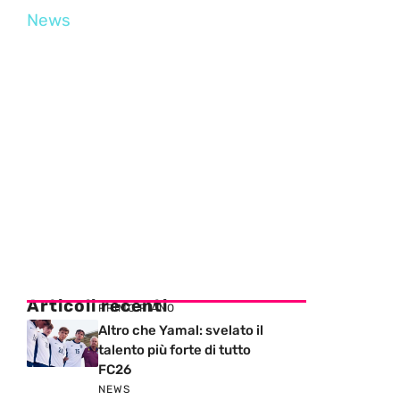
News
Articoli recenti
PRIMO PIANO
Altro che Yamal: svelato il
talento più forte di tutto
FC26
NEWS