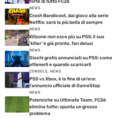
forte di tutto FC26
NEWS
Crash Bandicoot, dal gioco alla serie
Netflix: sarà la più bella di sempre
NEWS
Killzone non esce più su PS5: il suo
‘killer’ è già pronto, fan delusi
NEWS
Giochi gratis annunciati su PS5: come
ottenerli e quando scaricarli
CONSOLE
,
NEWS
PS5 vs Xbox, è la fine di un’era:
l’annuncio ufficiale di GameStop
NEWS
Polemiche su Ultimate Team, FC26
elimina tutto: spunta un grosso
problema