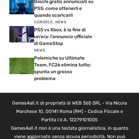
Giochi gratis annunciati su
PS5: come ottenerli e
quando scaricarli
CONSOLE
,
NEWS
PS5 vs Xbox, è la fine di
un’era: l’annuncio ufficiale
di GameStop
NEWS
Polemiche su Ultimate
Team, FC26 elimina tutto:
spunta un grosso
problema
Games4all.it di proprietà di WEB 365 SRL - Via Nicola
Marchese 10, 00141 Roma (RM) - Codice Fiscale e
Partita I.V.A. 12279101005
Games4all.it non è una testata giornalistica, in quanto
viene aggiornato senza alcuna periodicità. Non può