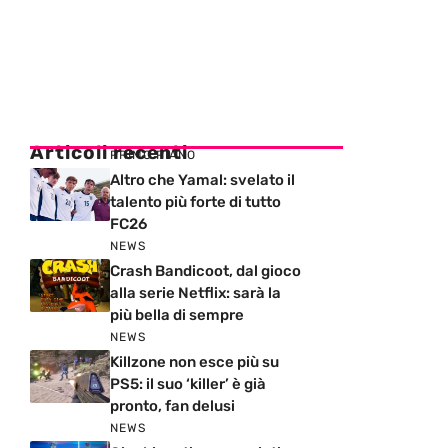
Articoli recenti
PRIMO PIANO
Altro che Yamal: svelato il
talento più forte di tutto
FC26
NEWS
Crash Bandicoot, dal gioco
alla serie Netflix: sarà la
più bella di sempre
NEWS
Killzone non esce più su
PS5: il suo ‘killer’ è già
pronto, fan delusi
NEWS