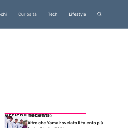
ochi
Curiosità
Tech
Lifestyle
Articoli recenti
PRIMO PIANO
Altro che Yamal: svelato il talento più