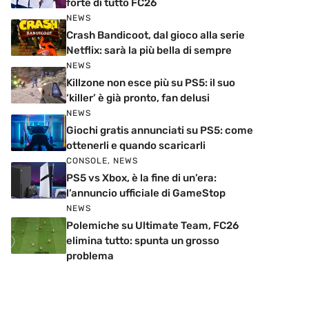
forte di tutto FC26
NEWS
Crash Bandicoot, dal gioco alla serie
Netflix: sarà la più bella di sempre
NEWS
Killzone non esce più su PS5: il suo
‘killer’ è già pronto, fan delusi
NEWS
Giochi gratis annunciati su PS5: come
ottenerli e quando scaricarli
CONSOLE
,
NEWS
PS5 vs Xbox, è la fine di un’era:
l’annuncio ufficiale di GameStop
NEWS
Polemiche su Ultimate Team, FC26
elimina tutto: spunta un grosso
problema