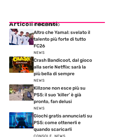
Articoli recenti
PRIMO PIANO
Altro che Yamal: svelato il
talento più forte di tutto
FC26
NEWS
Crash Bandicoot, dal gioco
alla serie Netflix: sarà la
più bella di sempre
NEWS
Killzone non esce più su
PS5: il suo ‘killer’ è già
pronto, fan delusi
NEWS
Giochi gratis annunciati su
PS5: come ottenerli e
quando scaricarli
CONSOLE
,
NEWS