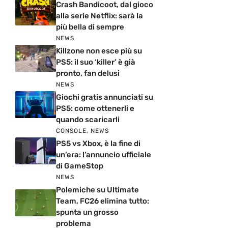
Crash Bandicoot, dal gioco
alla serie Netflix: sarà la
più bella di sempre
NEWS
Killzone non esce più su
PS5: il suo ‘killer’ è già
pronto, fan delusi
NEWS
Giochi gratis annunciati su
PS5: come ottenerli e
quando scaricarli
CONSOLE
,
NEWS
PS5 vs Xbox, è la fine di
un’era: l’annuncio ufficiale
di GameStop
NEWS
Polemiche su Ultimate
Team, FC26 elimina tutto:
spunta un grosso
problema