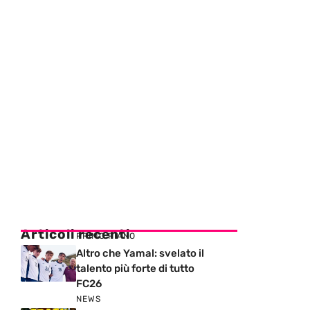
Articoli recenti
PRIMO PIANO
Altro che Yamal: svelato il
talento più forte di tutto
FC26
NEWS