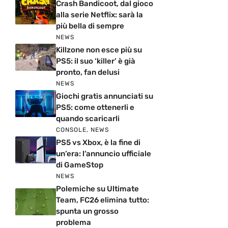
Crash Bandicoot, dal gioco
alla serie Netflix: sarà la
più bella di sempre
NEWS
Killzone non esce più su
PS5: il suo ‘killer’ è già
pronto, fan delusi
NEWS
Giochi gratis annunciati su
PS5: come ottenerli e
quando scaricarli
CONSOLE
,
NEWS
PS5 vs Xbox, è la fine di
un’era: l’annuncio ufficiale
di GameStop
NEWS
Polemiche su Ultimate
Team, FC26 elimina tutto:
spunta un grosso
problema