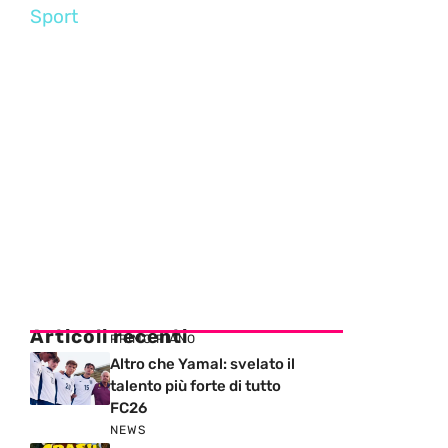
Sport
Articoli recenti
PRIMO PIANO
Altro che Yamal: svelato il
talento più forte di tutto
FC26
NEWS