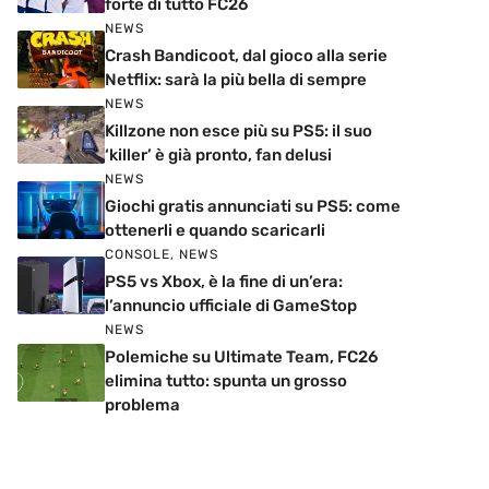
forte di tutto FC26
NEWS
Crash Bandicoot, dal gioco alla serie
Netflix: sarà la più bella di sempre
NEWS
Killzone non esce più su PS5: il suo
‘killer’ è già pronto, fan delusi
NEWS
Giochi gratis annunciati su PS5: come
ottenerli e quando scaricarli
CONSOLE
,
NEWS
PS5 vs Xbox, è la fine di un’era:
l’annuncio ufficiale di GameStop
NEWS
Polemiche su Ultimate Team, FC26
elimina tutto: spunta un grosso
problema