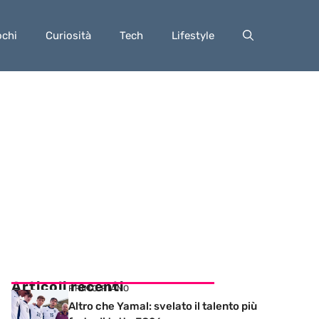
ochi
Curiosità
Tech
Lifestyle
Articoli recenti
PRIMO PIANO
Altro che Yamal: svelato il talento più