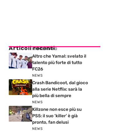
Articoli recenti
PRIMO PIANO
Altro che Yamal: svelato il
talento più forte di tutto
FC26
NEWS
Crash Bandicoot, dal gioco
alla serie Netflix: sarà la
più bella di sempre
NEWS
Killzone non esce più su
PS5: il suo ‘killer’ è già
pronto, fan delusi
NEWS