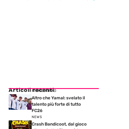
Articoli recenti
PRIMO PIANO
Altro che Yamal: svelato il
talento più forte di tutto
FC26
NEWS
Crash Bandicoot, dal gioco