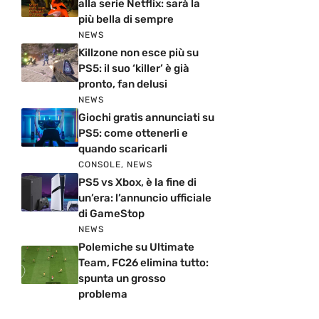
alla serie Netflix: sarà la
più bella di sempre
NEWS
Killzone non esce più su
PS5: il suo ‘killer’ è già
pronto, fan delusi
NEWS
Giochi gratis annunciati su
PS5: come ottenerli e
quando scaricarli
CONSOLE
,
NEWS
PS5 vs Xbox, è la fine di
un’era: l’annuncio ufficiale
di GameStop
NEWS
Polemiche su Ultimate
Team, FC26 elimina tutto:
spunta un grosso
problema