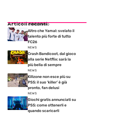
Articoli recenti
PRIMO PIANO
Altro che Yamal: svelato il
talento più forte di tutto
FC26
NEWS
Crash Bandicoot, dal gioco
alla serie Netflix: sarà la
più bella di sempre
NEWS
Killzone non esce più su
PS5: il suo ‘killer’ è già
pronto, fan delusi
NEWS
Giochi gratis annunciati su
PS5: come ottenerli e
quando scaricarli