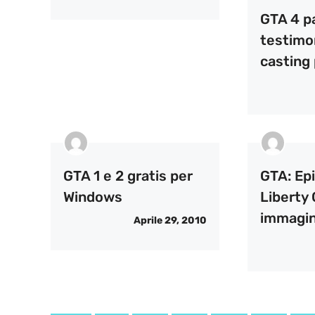
GTA 4 pa
testimon
casting 
GTA 1 e 2 gratis per
GTA: Ep
Windows
Liberty 
immagin
Aprile 29, 2010