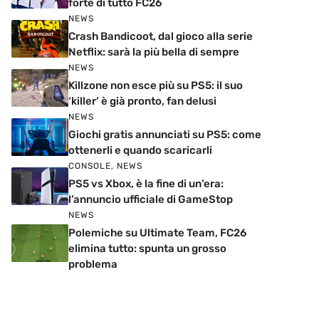
forte di tutto FC26
NEWS
Crash Bandicoot, dal gioco alla serie
Netflix: sarà la più bella di sempre
NEWS
Killzone non esce più su PS5: il suo
‘killer’ è già pronto, fan delusi
NEWS
Giochi gratis annunciati su PS5: come
ottenerli e quando scaricarli
CONSOLE
,
NEWS
PS5 vs Xbox, è la fine di un’era:
l’annuncio ufficiale di GameStop
NEWS
Polemiche su Ultimate Team, FC26
elimina tutto: spunta un grosso
problema