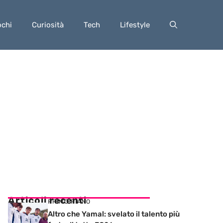
ochi
Curiosità
Tech
Lifestyle
Articoli recenti
PRIMO PIANO
Altro che Yamal: svelato il talento più