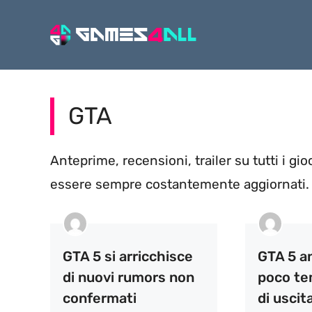
Vai
al
contenuto
GTA
Anteprime, recensioni, trailer su tutti i gi
essere sempre costantemente aggiornati.
GTA 5 si arricchisce
GTA 5 a
di nuovi rumors non
poco te
confermati
di uscita