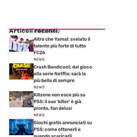
Articoli recenti
PRIMO PIANO
Altro che Yamal: svelato il
talento più forte di tutto
FC26
NEWS
Crash Bandicoot, dal gioco
alla serie Netflix: sarà la
più bella di sempre
NEWS
Killzone non esce più su
PS5: il suo ‘killer’ è già
pronto, fan delusi
NEWS
Giochi gratis annunciati su
PS5: come ottenerli e
quando scaricarli