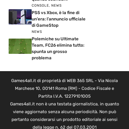
CONSOLE
,
NEWS
PS5 vs Xbox, è la fine di
un’era: l’annuncio ufficiale
di GameStop
NEWS
Polemiche su Ultimate
Team, FC26 elimina tutto:
spunta un grosso
problema
Games4all.it di proprietà di WEB 365 SRL - Via Nicola
Marchese 10, 00141 Roma (RM) - Codice Fiscale e
Partita I.V.A. 12279101005
Games4all.it non è una testata giornalistica, in quanto
viene aggiornato senza alcuna periodicità. Non può
pertanto considerarsi un prodotto editoriale ai sensi
della legge n. 62 del 07.03.2001