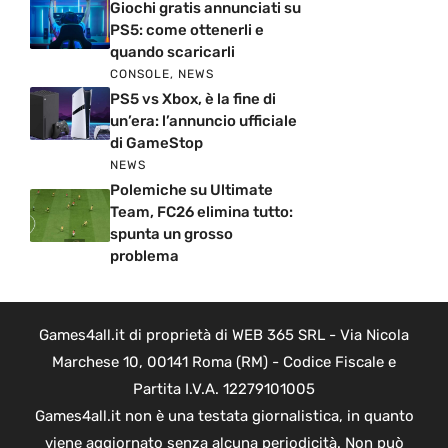
Giochi gratis annunciati su
PS5: come ottenerli e
quando scaricarli
CONSOLE
,
NEWS
PS5 vs Xbox, è la fine di
un’era: l’annuncio ufficiale
di GameStop
NEWS
Polemiche su Ultimate
Team, FC26 elimina tutto:
spunta un grosso
problema
Games4all.it di proprietà di WEB 365 SRL - Via Nicola
Marchese 10, 00141 Roma (RM) - Codice Fiscale e
Partita I.V.A. 12279101005
Games4all.it non è una testata giornalistica, in quanto
viene aggiornato senza alcuna periodicità. Non può