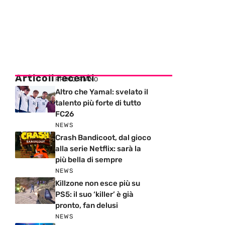
Articoli recenti
PRIMO PIANO
Altro che Yamal: svelato il
talento più forte di tutto
FC26
NEWS
Crash Bandicoot, dal gioco
alla serie Netflix: sarà la
più bella di sempre
NEWS
Killzone non esce più su
PS5: il suo ‘killer’ è già
pronto, fan delusi
NEWS