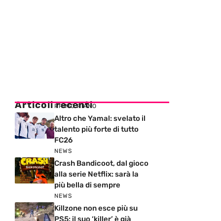
Articoli recenti
PRIMO PIANO
Altro che Yamal: svelato il
talento più forte di tutto
FC26
NEWS
Crash Bandicoot, dal gioco
alla serie Netflix: sarà la
più bella di sempre
NEWS
Killzone non esce più su
PS5: il suo ‘killer’ è già