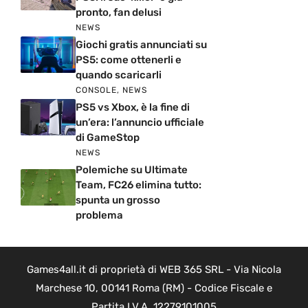
pronto, fan delusi
NEWS
Giochi gratis annunciati su
PS5: come ottenerli e
quando scaricarli
CONSOLE
,
NEWS
PS5 vs Xbox, è la fine di
un’era: l’annuncio ufficiale
di GameStop
NEWS
Polemiche su Ultimate
Team, FC26 elimina tutto:
spunta un grosso
problema
Games4all.it di proprietà di WEB 365 SRL - Via Nicola
Marchese 10, 00141 Roma (RM) - Codice Fiscale e
Partita I.V.A. 12279101005