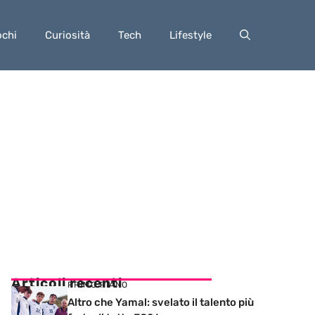
ochi
Curiosità
Tech
Lifestyle
Articoli recenti
PRIMO PIANO
Altro che Yamal: svelato il talento più