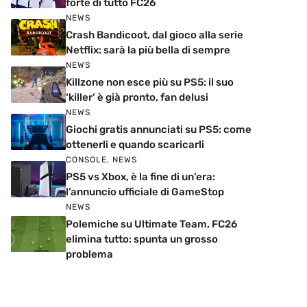
forte di tutto FC26
NEWS
Crash Bandicoot, dal gioco alla serie
Netflix: sarà la più bella di sempre
NEWS
Killzone non esce più su PS5: il suo
‘killer’ è già pronto, fan delusi
NEWS
Giochi gratis annunciati su PS5: come
ottenerli e quando scaricarli
CONSOLE
,
NEWS
PS5 vs Xbox, è la fine di un’era:
l’annuncio ufficiale di GameStop
NEWS
Polemiche su Ultimate Team, FC26
elimina tutto: spunta un grosso
problema