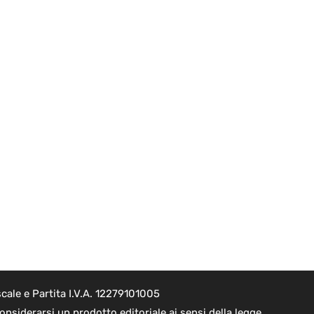
cale e Partita I.V.A. 12279101005
nsiderarsi un prodotto editoriale ai sensi della legge