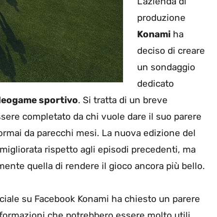
L’azienda di
produzione
Konami
ha
deciso di creare
un sondaggio
dedicato
deogame sportivo
. Si tratta di un breve
ssere completato da chi vuole dare il suo parere
 ormai da parecchi mesi. La nuova edizione del
igliorata rispetto agli episodi precedenti, ma
mente quella di rendere il gioco ancora più bello.
ficiale su Facebook Konami ha chiesto un parere
informazioni che potrebbero essere molto utili