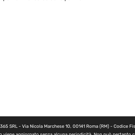
 365 SRL - Via Nicola Marchese 10, 00141 Roma (RM) - Codice Fis
to viene aggiornato senza alcuna periodicità. Non può pertanto co