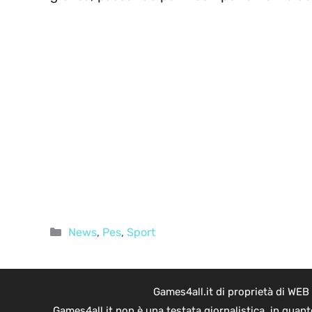
Categorie
News
,
Pes
,
Sport
Games4all.it di proprietà di WEB
Games4all.it non è una testata giornalistica, in quan