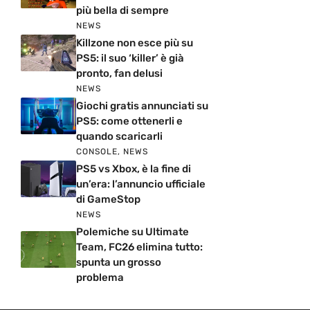
più bella di sempre
NEWS
Killzone non esce più su
PS5: il suo ‘killer’ è già
pronto, fan delusi
NEWS
Giochi gratis annunciati su
PS5: come ottenerli e
quando scaricarli
CONSOLE
,
NEWS
PS5 vs Xbox, è la fine di
un’era: l’annuncio ufficiale
di GameStop
NEWS
Polemiche su Ultimate
Team, FC26 elimina tutto:
spunta un grosso
problema