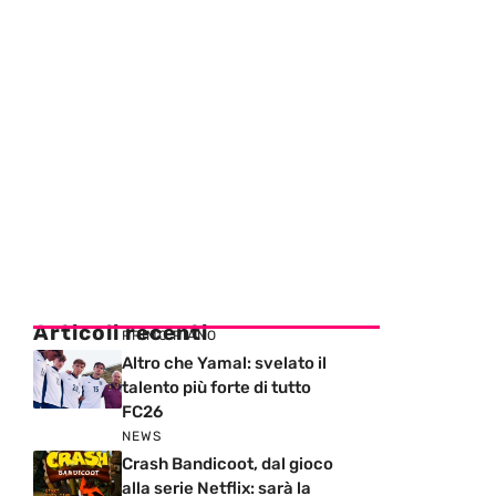
Articoli recenti
PRIMO PIANO
Altro che Yamal: svelato il
talento più forte di tutto
FC26
NEWS
Crash Bandicoot, dal gioco
alla serie Netflix: sarà la