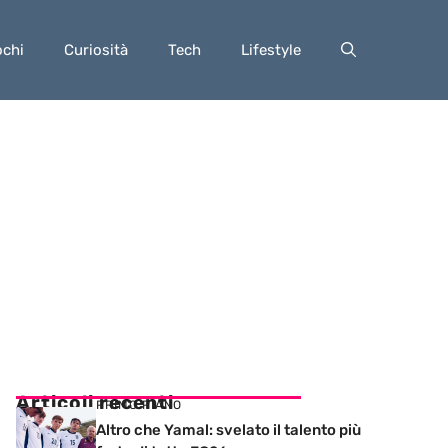
ochi
Curiosità
Tech
Lifestyle
Articoli recenti
PRIMO PIANO
Altro che Yamal: svelato il talento più