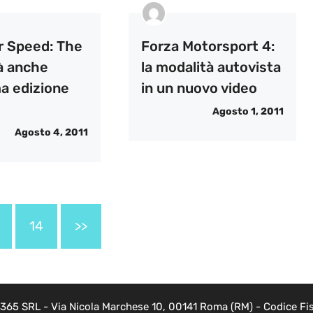
r Speed: The
Forza Motorsport 4:
à anche
la modalità autovista
ma edizione
in un nuovo video
Agosto 1, 2011
Agosto 4, 2011
14
>>
 365 SRL - Via Nicola Marchese 10, 00141 Roma (RM) - Codice Fis