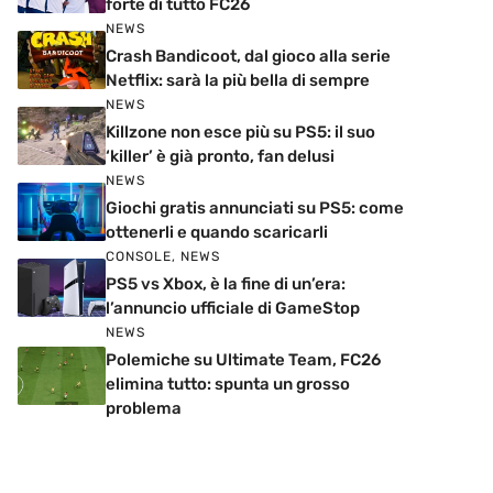
forte di tutto FC26
NEWS
Crash Bandicoot, dal gioco alla serie
Netflix: sarà la più bella di sempre
NEWS
Killzone non esce più su PS5: il suo
‘killer’ è già pronto, fan delusi
NEWS
Giochi gratis annunciati su PS5: come
ottenerli e quando scaricarli
CONSOLE
,
NEWS
PS5 vs Xbox, è la fine di un’era:
l’annuncio ufficiale di GameStop
NEWS
Polemiche su Ultimate Team, FC26
elimina tutto: spunta un grosso
problema