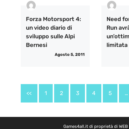
Forza Motorsport 4:
Need fo
un video diario di
Run avr
sviluppo sulle Alpi
un’otti
Bernesi
limitata
Agosto 5, 2011
<<
1
2
3
4
5
…
Games4all.it di proprietà di WEB