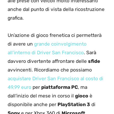
alle prese con veicoli molto interessanti
anche dal punto di vista della ricostruzione
grafica.
Un’azione di gioco frenetica ci permetterà
di avere un
grande coinvolgimento
all’interno di Driver San Francisco
. Sarà
davvero divertente affrontare delle
sfide
avvincenti. Ricordiamo che possiamo
acquistare Driver San Francisco al costo di
49,99 euro
per
piattaforma PC
, ma
dall’inizio del mese in corso il
gioco
è
disponibile anche per
PlayStation 3
di
Sony
e per Xbox 360 di
Microsoft
.