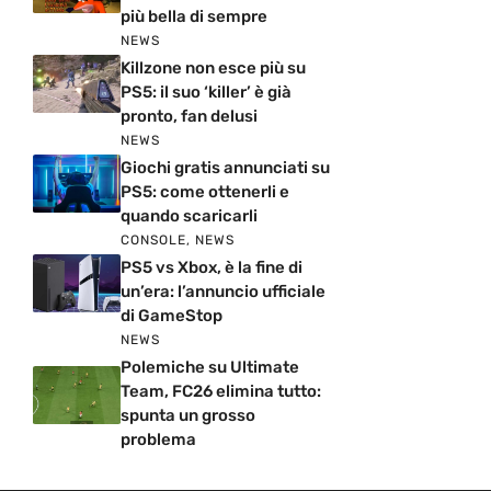
più bella di sempre
NEWS
Killzone non esce più su
PS5: il suo ‘killer’ è già
pronto, fan delusi
NEWS
Giochi gratis annunciati su
PS5: come ottenerli e
quando scaricarli
CONSOLE
,
NEWS
PS5 vs Xbox, è la fine di
un’era: l’annuncio ufficiale
di GameStop
NEWS
Polemiche su Ultimate
Team, FC26 elimina tutto:
spunta un grosso
problema