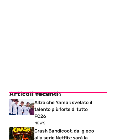
Articoli recenti
PRIMO PIANO
Altro che Yamal: svelato il
talento più forte di tutto
FC26
NEWS
Crash Bandicoot, dal gioco
alla serie Netflix: sarà la