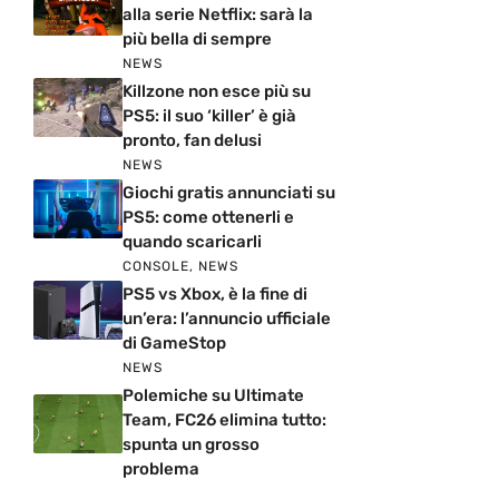
alla serie Netflix: sarà la
più bella di sempre
NEWS
Killzone non esce più su
PS5: il suo ‘killer’ è già
pronto, fan delusi
NEWS
Giochi gratis annunciati su
PS5: come ottenerli e
quando scaricarli
CONSOLE
,
NEWS
PS5 vs Xbox, è la fine di
un’era: l’annuncio ufficiale
di GameStop
NEWS
Polemiche su Ultimate
Team, FC26 elimina tutto:
spunta un grosso
problema