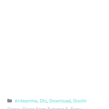
Categorie
Anteprime
,
Dlc
,
Download
,
Giochi