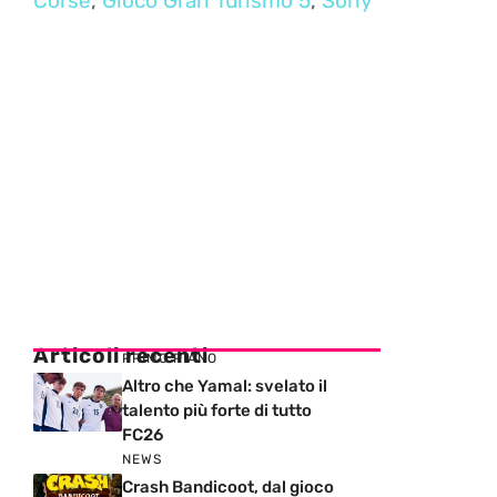
Corse
,
Gioco Gran Turismo 5
,
Sony
Articoli recenti
PRIMO PIANO
Altro che Yamal: svelato il
talento più forte di tutto
FC26
NEWS
Crash Bandicoot, dal gioco