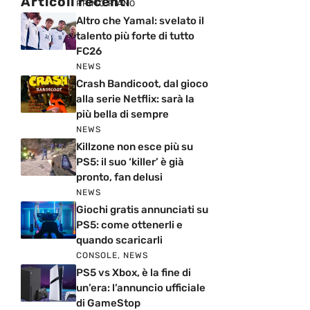
Articoli recenti
PRIMO PIANO
Altro che Yamal: svelato il
talento più forte di tutto
FC26
NEWS
Crash Bandicoot, dal gioco
alla serie Netflix: sarà la
più bella di sempre
NEWS
Killzone non esce più su
PS5: il suo ‘killer’ è già
pronto, fan delusi
NEWS
Giochi gratis annunciati su
PS5: come ottenerli e
quando scaricarli
CONSOLE
,
NEWS
PS5 vs Xbox, è la fine di
un’era: l’annuncio ufficiale
di GameStop