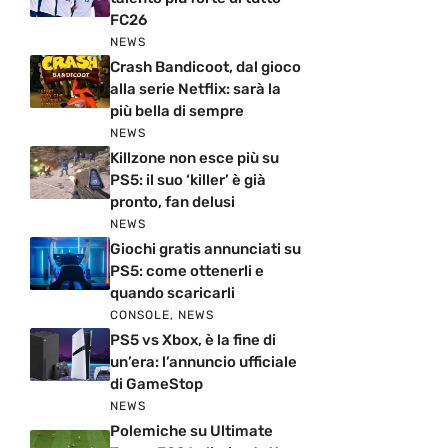
FC26
NEWS
Crash Bandicoot, dal gioco
alla serie Netflix: sarà la
più bella di sempre
NEWS
Killzone non esce più su
PS5: il suo ‘killer’ è già
pronto, fan delusi
NEWS
Giochi gratis annunciati su
PS5: come ottenerli e
quando scaricarli
CONSOLE
,
NEWS
PS5 vs Xbox, è la fine di
un’era: l’annuncio ufficiale
di GameStop
NEWS
Polemiche su Ultimate