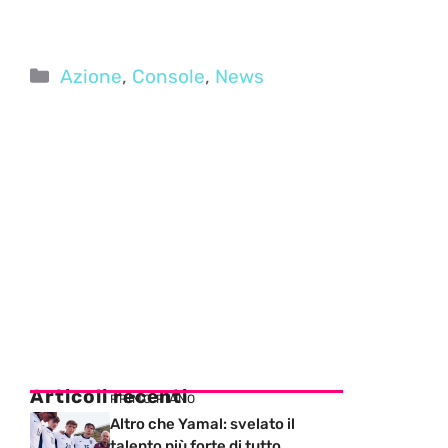
Categorie
Azione
,
Console
,
News
Articoli recenti
PRIMO PIANO
Altro che Yamal: svelato il
talento più forte di tutto