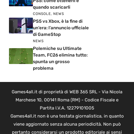
PS5: come ottenerli e
quando scaricarli
CONSOLE
,
NEWS
PS5 vs Xbox, è la fine di
un’era: l’annuncio ufficiale
di GameStop
NEWS
Polemiche su Ultimate
Team, FC26 elimina tutto:
spunta un grosso
problema
Games4all.it di proprietà di WEB 365 SRL - Via Nicola
Marchese 10, 00141 Roma (RM) - Codice Fiscale e
Partita I.V.A. 12279101005
Games4all.it non è una testata giornalistica, in quanto
viene aggiornato senza alcuna periodicità. Non può
pertanto considerarsi un prodotto editoriale ai sensi