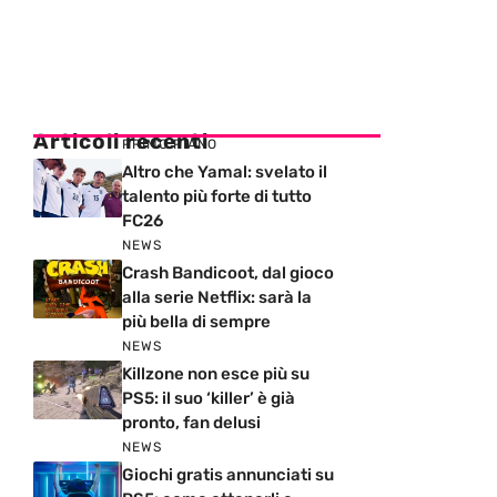
Articoli recenti
PRIMO PIANO
Altro che Yamal: svelato il
talento più forte di tutto
FC26
NEWS
Crash Bandicoot, dal gioco
alla serie Netflix: sarà la
più bella di sempre
NEWS
Killzone non esce più su
PS5: il suo ‘killer’ è già
pronto, fan delusi
NEWS
Giochi gratis annunciati su