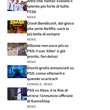
Altro che Yamal: svelato il
talento più forte di tutto
FC26
NEWS
Crash Bandicoot, dal gioco
alla serie Netflix: sarà la
più bella di sempre
NEWS
Killzone non esce più su
PS5: il suo ‘killer’ è già
pronto, fan delusi
NEWS
Giochi gratis annunciati su
PS5: come ottenerli e
quando scaricarli
CONSOLE
,
NEWS
PS5 vs Xbox, è la fine di
un’era: l’annuncio ufficiale
di GameStop
NEWS