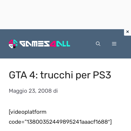
Vai
al
Menu
contenuto
GTA 4: trucchi per PS3
Maggio 23, 2008
di
[videoplatform
code=”13800352449895241aaacf1688″]