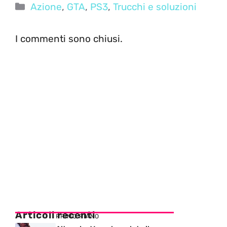
Categorie
Azione
,
GTA
,
PS3
,
Trucchi e soluzioni
I commenti sono chiusi.
Articoli recenti
PRIMO PIANO