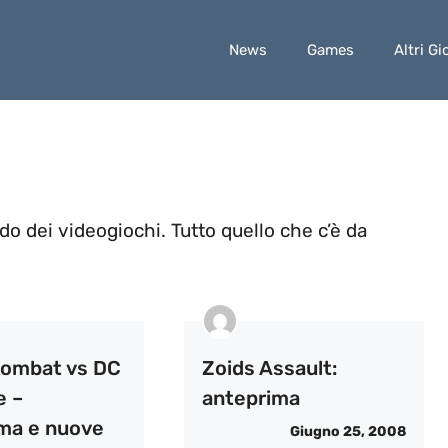
News
Games
Altri Gi
o dei videogiochi. Tutto quello che c’è da
Kombat vs DC
Zoids Assault:
e –
anteprima
ma e nuove
Giugno 25, 2008