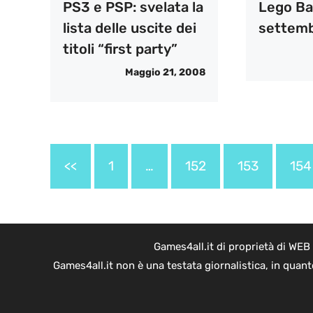
PS3 e PSP: svelata la
Lego Ba
lista delle uscite dei
settem
titoli “first party”
Maggio 21, 2008
<<
1
…
152
153
154
Games4all.it di proprietà di WEB
Games4all.it non è una testata giornalistica, in quan