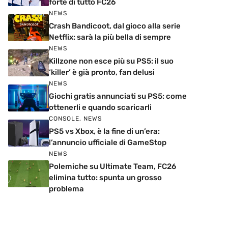
forte di tutto FC26
NEWS
Crash Bandicoot, dal gioco alla serie
Netflix: sarà la più bella di sempre
NEWS
Killzone non esce più su PS5: il suo
‘killer’ è già pronto, fan delusi
NEWS
Giochi gratis annunciati su PS5: come
ottenerli e quando scaricarli
CONSOLE
,
NEWS
PS5 vs Xbox, è la fine di un’era:
l’annuncio ufficiale di GameStop
NEWS
Polemiche su Ultimate Team, FC26
elimina tutto: spunta un grosso
problema