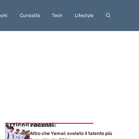
ochi
Curiosità
Tech
Lifestyle
Articoli recenti
PRIMO PIANO
Altro che Yamal: svelato il talento più