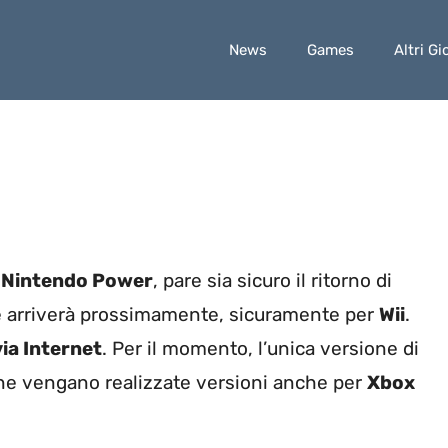
News
Games
Altri Gi
a
Nintendo Power
, pare sia sicuro il ritorno di
he arriverà prossimamente, sicuramente per
Wii
.
via Internet
. Per il momento, l’unica versione di
e ne vengano realizzate versioni anche per
Xbox