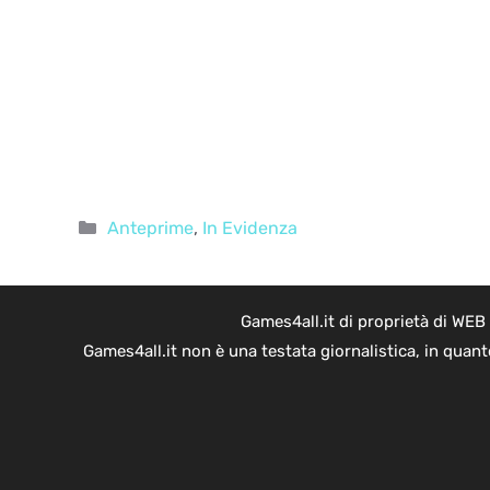
Categorie
Anteprime
,
In Evidenza
Games4all.it di proprietà di WEB
Games4all.it non è una testata giornalistica, in quan