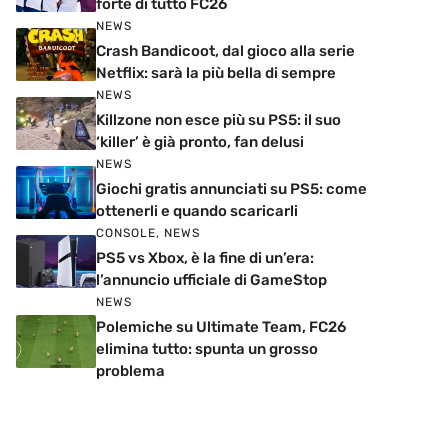
forte di tutto FC26
NEWS
Crash Bandicoot, dal gioco alla serie
Netflix: sarà la più bella di sempre
NEWS
Killzone non esce più su PS5: il suo
‘killer’ è già pronto, fan delusi
NEWS
Giochi gratis annunciati su PS5: come
ottenerli e quando scaricarli
CONSOLE
,
NEWS
PS5 vs Xbox, è la fine di un’era:
l’annuncio ufficiale di GameStop
NEWS
Polemiche su Ultimate Team, FC26
elimina tutto: spunta un grosso
problema