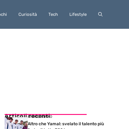
ochi
Curiosità
Tech
Lifestyle
Articoli recenti
PRIMO PIANO
Altro che Yamal: svelato il talento più