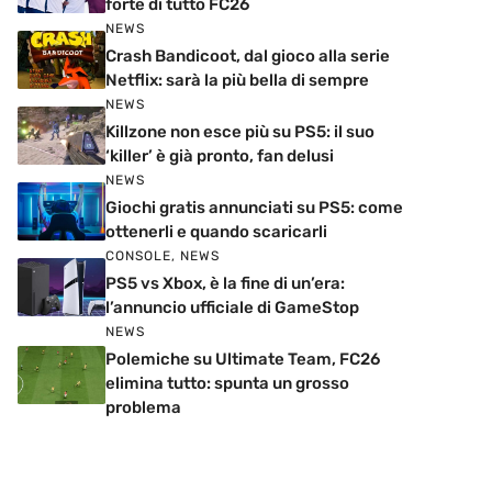
forte di tutto FC26
NEWS
Crash Bandicoot, dal gioco alla serie
Netflix: sarà la più bella di sempre
NEWS
Killzone non esce più su PS5: il suo
‘killer’ è già pronto, fan delusi
NEWS
Giochi gratis annunciati su PS5: come
ottenerli e quando scaricarli
CONSOLE
,
NEWS
PS5 vs Xbox, è la fine di un’era:
l’annuncio ufficiale di GameStop
NEWS
Polemiche su Ultimate Team, FC26
elimina tutto: spunta un grosso
problema