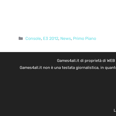
Categorie
Console
,
E3 2012
,
News
,
Primo Piano
Games4all.it di proprietà di WEB
Games4all.it non è una testata giornalistica, in quan
L