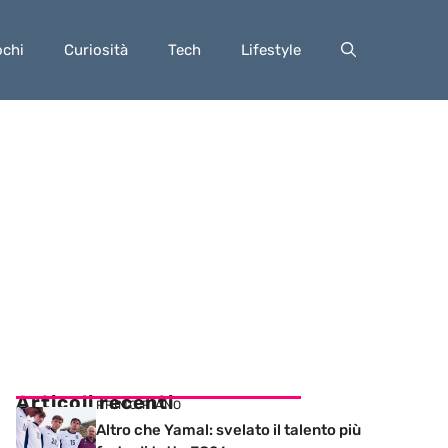
ochi
Curiosità
Tech
Lifestyle
Articoli recenti
PRIMO PIANO
Altro che Yamal: svelato il talento più