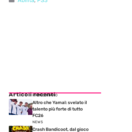
Abilità
,
PS3
Articoli recenti
PRIMO PIANO
Altro che Yamal: svelato il
talento più forte di tutto
FC26
NEWS
Crash Bandicoot, dal gioco