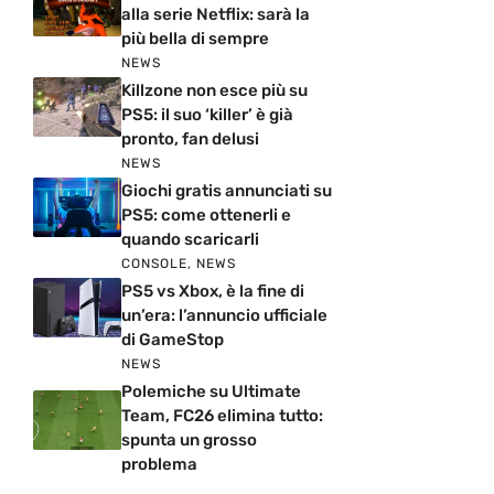
alla serie Netflix: sarà la
più bella di sempre
NEWS
Killzone non esce più su
PS5: il suo ‘killer’ è già
pronto, fan delusi
NEWS
Giochi gratis annunciati su
PS5: come ottenerli e
quando scaricarli
CONSOLE
,
NEWS
PS5 vs Xbox, è la fine di
un’era: l’annuncio ufficiale
di GameStop
NEWS
Polemiche su Ultimate
Team, FC26 elimina tutto:
spunta un grosso
problema