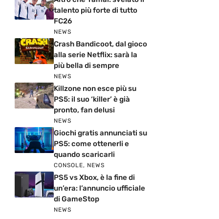
talento più forte di tutto
FC26
NEWS
Crash Bandicoot, dal gioco
alla serie Netflix: sarà la
più bella di sempre
NEWS
Killzone non esce più su
PS5: il suo ‘killer’ è già
pronto, fan delusi
NEWS
Giochi gratis annunciati su
PS5: come ottenerli e
quando scaricarli
CONSOLE
,
NEWS
PS5 vs Xbox, è la fine di
un’era: l’annuncio ufficiale
di GameStop
NEWS