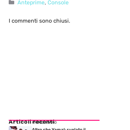
Categorie
Anteprime
,
Console
I commenti sono chiusi.
Articoli recenti
PRIMO PIANO
Altro che Yamal: svelato il