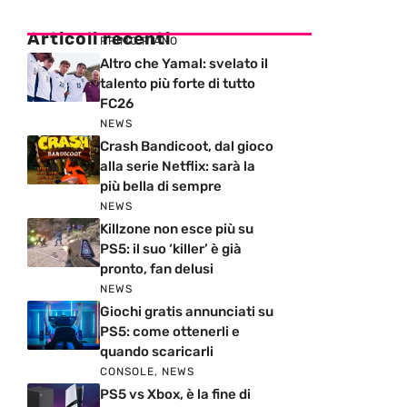
Articoli recenti
PRIMO PIANO
Altro che Yamal: svelato il
talento più forte di tutto
FC26
NEWS
Crash Bandicoot, dal gioco
alla serie Netflix: sarà la
più bella di sempre
NEWS
Killzone non esce più su
PS5: il suo ‘killer’ è già
pronto, fan delusi
NEWS
Giochi gratis annunciati su
PS5: come ottenerli e
quando scaricarli
CONSOLE
,
NEWS
PS5 vs Xbox, è la fine di