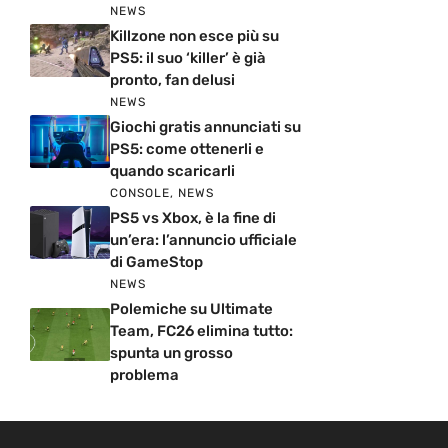
NEWS
Killzone non esce più su
PS5: il suo ‘killer’ è già
pronto, fan delusi
NEWS
Giochi gratis annunciati su
PS5: come ottenerli e
quando scaricarli
CONSOLE
,
NEWS
PS5 vs Xbox, è la fine di
un’era: l’annuncio ufficiale
di GameStop
NEWS
Polemiche su Ultimate
Team, FC26 elimina tutto:
spunta un grosso
problema