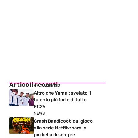
Articoli recenti
PRIMO PIANO
Altro che Yamal: svelato il
talento più forte di tutto
FC26
NEWS
Crash Bandicoot, dal gioco
alla serie Netflix: sarà la
più bella di sempre