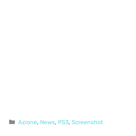
Categorie
Azione
,
News
,
PS3
,
Screenshot