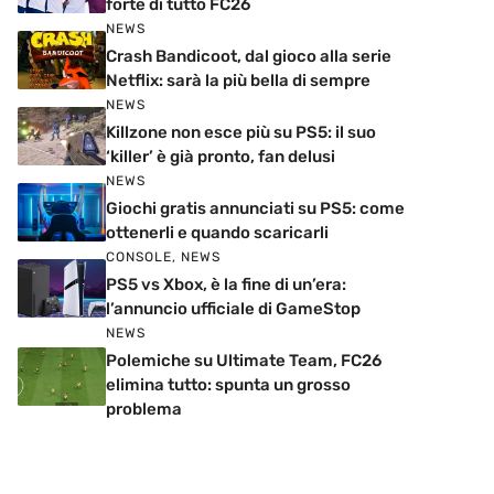
forte di tutto FC26
NEWS
Crash Bandicoot, dal gioco alla serie
Netflix: sarà la più bella di sempre
NEWS
Killzone non esce più su PS5: il suo
‘killer’ è già pronto, fan delusi
NEWS
Giochi gratis annunciati su PS5: come
ottenerli e quando scaricarli
CONSOLE
,
NEWS
PS5 vs Xbox, è la fine di un’era:
l’annuncio ufficiale di GameStop
NEWS
Polemiche su Ultimate Team, FC26
elimina tutto: spunta un grosso
problema