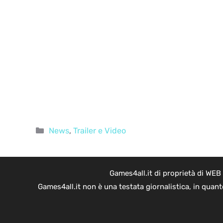
Categorie
News
,
Trailer e Video
Games4all.it di proprietà di WEB
Games4all.it non è una testata giornalistica, in quan