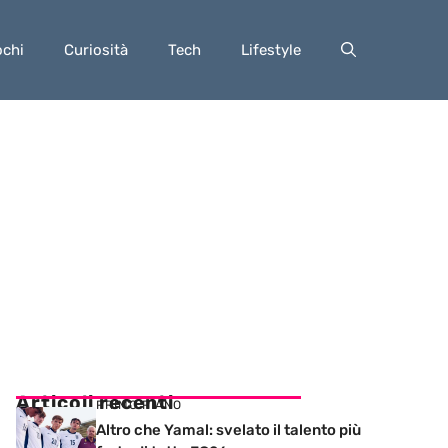
ochi
Curiosità
Tech
Lifestyle
Articoli recenti
PRIMO PIANO
Altro che Yamal: svelato il talento più